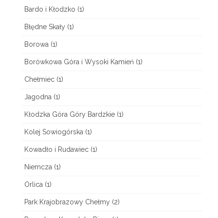
z
Bardo i Kłodzko
(1)
a
Błędne Skały
(1)
Borowa
(1)
Borówkowa Góra i Wysoki Kamień
(1)
Chełmiec
(1)
Jagodna
(1)
Kłodzka Góra Góry Bardzkie
(1)
Kolej Sowiogórska
(1)
Kowadło i Rudawiec
(1)
Niemcza
(1)
Orlica
(1)
Park Krajobrazowy Chełmy
(2)