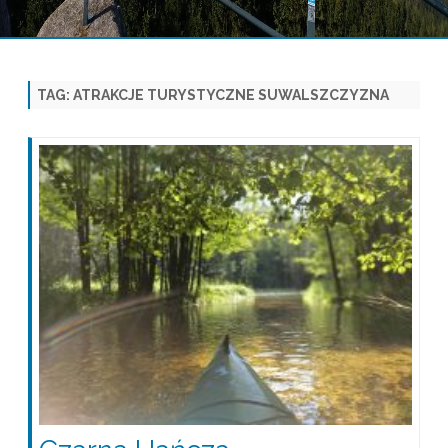
Skip
to
content
TAG:
ATRAKCJE TURYSTYCZNE SUWALSZCZYZNA