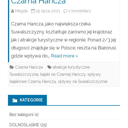
Czarna Hańcza
Magda
19 lipca 2021
1 komentarz
d
o
Czarna Hańcza, jako największa rzeka
C
Suwalszczyzny, kształtuje zarówno jej krajobraz
jak i atrakcje turystyczne w regionie. Ponad 2/3 jej
z
długości znajduje się w Polsce, reszta na Białorusi,
a
gdzie wpływa do…
Read more »
r
Czarna Hańcza
atrakcje turystyczne
n
Suwalszczyzna
,
kajaki na Czarnej Hańczy
,
spływy
a
kajakowe Czarną Hańczą
,
spływy na Suwalszczyźnie
H
KATEGORIE
a
ń
Bez kategorii
(1)
c
DOLNOŚLĄSKIE
(25)