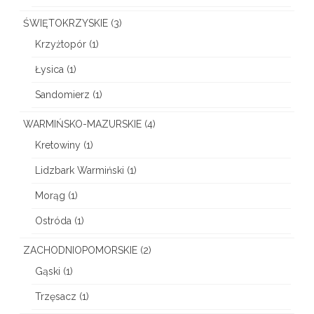
ŚWIĘTOKRZYSKIE
(3)
Krzyżtopór
(1)
Łysica
(1)
Sandomierz
(1)
WARMIŃSKO-MAZURSKIE
(4)
Kretowiny
(1)
Lidzbark Warmiński
(1)
Morąg
(1)
Ostróda
(1)
ZACHODNIOPOMORSKIE
(2)
Gąski
(1)
Trzęsacz
(1)