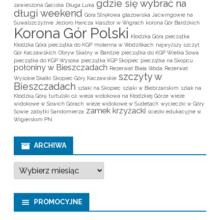
gdzie się wybrać na
zawieszona Gaciska
Długa Luka
długi weekend
Góra Strękowa
głazowiska
Jaćwingowie na
Suwalszczyźnie
Jezioro Hańcza
klasztor w Wigrach
korona Gór Bardzkich
Korona Gór Polski
Kłodzka Góra pieczątka
Kłodzka Góra pieczątka do KGP
molenna w Wodziłkach
najwyższy szczyt
Gór Kaczawskich
Obryw Skalny w Bardzie
pieczątka do KGP Wielka Sowa
pieczątka do KGP Wysoka
pieczątka KGP Skopiec
pieczątka na Skopcu
połoniny w Bieszczadach
Rezerwat Biała Woda
Rezerwat
szczyty w
Wysokie Skałki
Skopiec Góry Kaczawskie
Bieszczadach
szlaki na Skopiec
szlaki w Biebrzańskim
szlak na
Kłodzką Górę
turtulski oz
wieża widokowa na Kłodzkiej Górze
wieże
widokowe w Sowich Górach
wieże widokowe w Sudetach
wycieczki w Góry
zamek krzyżacki
Sowie
zabytki Sandomierza
ścieżki edukacyjne w
Wigierskim PN
ARCHIWA
A
r
c
h
i
PROMOCYJNE
w
a