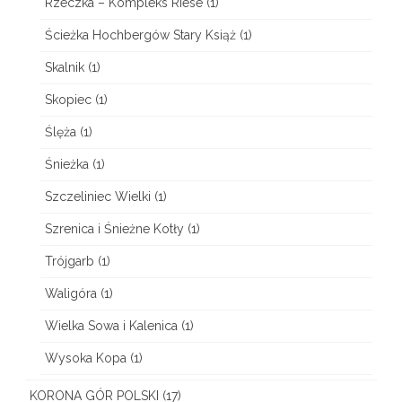
Rzeczka – Kompleks Riese
(1)
Ścieżka Hochbergów Stary Książ
(1)
Skalnik
(1)
Skopiec
(1)
Ślęża
(1)
Śnieżka
(1)
Szczeliniec Wielki
(1)
Szrenica i Śnieżne Kotły
(1)
Trójgarb
(1)
Waligóra
(1)
Wielka Sowa i Kalenica
(1)
Wysoka Kopa
(1)
KORONA GÓR POLSKI
(17)