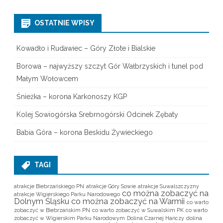
OSTATNIE WPISY
Kowadło i Rudawiec – Góry Złote i Bialskie
Borowa – najwyższy szczyt Gór Wałbrzyskich i tunel pod
Małym Wołowcem
Śnieżka – korona Karkonoszy KGP
Kolej Sowiogórska Srebrnogórski Odcinek Zębaty
Babia Góra – korona Beskidu Żywieckiego
TAGI
atrakcje Biebrzańskiego PN
atrakcje Góry Sowie
atrakcje Suwalszczyzny
co można zobaczyć na
atrakcje Wigierskiego Parku Narodowego
Dolnym Śląsku
co można zobaczyć na Warmii
co warto
zobaczyć w Biebrzańskim PN
co warto zobaczyć w Suwalskim PK
co warto
zobaczyć w Wigierskim Parku Narodowym
Dolina Czarnej Hańczy
dolina