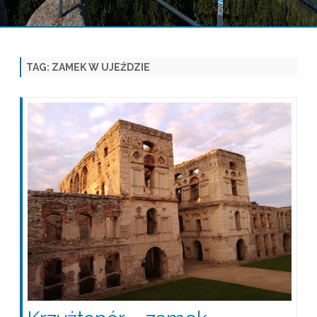
Skip
to
content
TAG:
ZAMEK W UJEŹDZIE