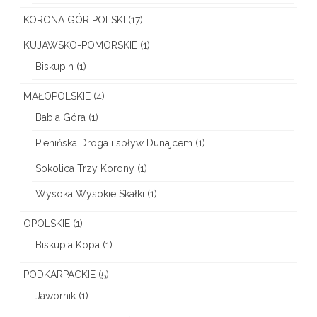
i
KORONA GÓR POLSKI
(17)
e
KUJAWSKO-POMORSKIE
(1)
Biskupin
(1)
MAŁOPOLSKIE
(4)
Babia Góra
(1)
Pienińska Droga i spływ Dunajcem
(1)
Sokolica Trzy Korony
(1)
Wysoka Wysokie Skałki
(1)
OPOLSKIE
(1)
Biskupia Kopa
(1)
PODKARPACKIE
(5)
Jawornik
(1)