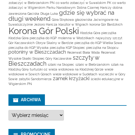
zobaczyć w Biebrzańskim PN
co warto zobaczyć w Suwalskim PK
co warto
zobaczyć w Wigierskim Parku Narodowym
Dolina Czarnej Hańczy
dolina
gdzie się wybrać na
zawieszona Gaciska
Długa Luka
długi weekend
Góra Strękowa
głazowiska
Jaćwingowie na
Suwalszczyźnie
Jezioro Hańcza
klasztor w Wigrach
korona Gór Bardzkich
Korona Gór Polski
Kłodzka Góra pieczątka
Kłodzka Góra pieczątka do KGP
molenna w Wodziłkach
najwyższy szczyt
Gór Kaczawskich
Obryw Skalny w Bardzie
pieczątka do KGP Wielka Sowa
pieczątka do KGP Wysoka
pieczątka KGP Skopiec
pieczątka na Skopcu
połoniny w Bieszczadach
Rezerwat Biała Woda
Rezerwat
szczyty w
Wysokie Skałki
Skopiec Góry Kaczawskie
Bieszczadach
szlaki na Skopiec
szlaki w Biebrzańskim
szlak na
Kłodzką Górę
turtulski oz
wieża widokowa na Kłodzkiej Górze
wieże
widokowe w Sowich Górach
wieże widokowe w Sudetach
wycieczki w Góry
zamek krzyżacki
Sowie
zabytki Sandomierza
ścieżki edukacyjne w
Wigierskim PN
ARCHIWA
A
r
c
h
i
PROMOCYJNE