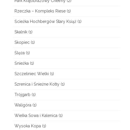
Park Krajobrazowy Chełmy
(2)
ń
Rzeczka – Kompleks Riese
(1)
s
Ścieżka Hochbergów Stary Książ
(1)
k
Skalnik
(1)
i
Skopiec
(1)
c
Ślęża
(1)
h
Śnieżka
(1)
w
Szczeliniec Wielki
(1)
U
Szrenica i Śnieżne Kotły
(1)
j
Trójgarb
(1)
e
Waligóra
(1)
ź
Wielka Sowa i Kalenica
(1)
d
Wysoka Kopa
(1)
z