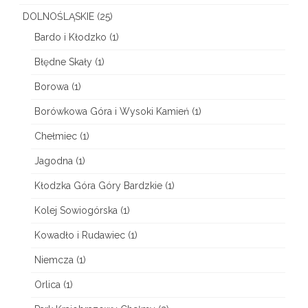
r
DOLNOŚLĄSKIE
(25)
–
Bardo i Kłodzko
(1)
z
Błędne Skały
(1)
a
Borowa
(1)
m
Borówkowa Góra i Wysoki Kamień
(1)
e
Chełmiec
(1)
k
Jagodna
(1)
O
Kłodzka Góra Góry Bardzkie
(1)
s
Kolej Sowiogórska
(1)
s
Kowadło i Rudawiec
(1)
o
Niemcza
(1)
l
Orlica
(1)
i