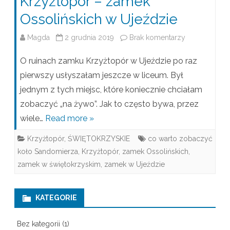
Krzyżtopór – zamek
Ossolińskich w Ujeździe
Magda
2 grudnia 2019
Brak komentarzy
d
o
O ruinach zamku Krzyżtopór w Ujeździe po raz
K
pierwszy usłyszałam jeszcze w liceum. Był
jednym z tych miejsc, które koniecznie chciałam
r
zobaczyć „na żywo”. Jak to często bywa, przez
z
wiele…
Read more »
y
Krzyżtopór
,
ŚWIĘTOKRZYSKIE
co warto zobaczyć
ż
koło Sandomierza
,
Krzyżtopór
,
zamek Ossolińskich
,
t
zamek w świętokrzyskim
,
zamek w Ujeździe
o
KATEGORIE
p
ó
Bez kategorii
(1)