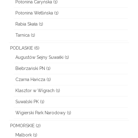
Połonina Caryńska
(1)
Połonina Wetlińska
(1)
Rabia Skała
(1)
Tarnica
(1)
PODLASKIE
(6)
Augustów Sejny Suwałki
(1)
Biebrzański PN
(1)
Czarna Hańcza
(1)
Klasztor w Wigrach
(1)
Suwalski PK
(1)
Wigierski Park Narodowy
(1)
POMORSKIE
(2)
Malbork
(1)