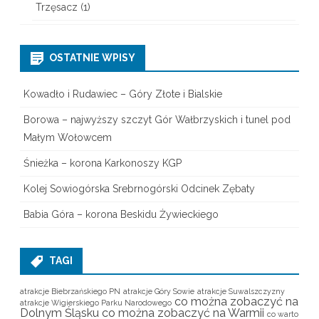
Trzęsacz
(1)
OSTATNIE WPISY
Kowadło i Rudawiec – Góry Złote i Bialskie
Borowa – najwyższy szczyt Gór Wałbrzyskich i tunel pod
Małym Wołowcem
Śnieżka – korona Karkonoszy KGP
Kolej Sowiogórska Srebrnogórski Odcinek Zębaty
Babia Góra – korona Beskidu Żywieckiego
TAGI
atrakcje Biebrzańskiego PN
atrakcje Góry Sowie
atrakcje Suwalszczyzny
co można zobaczyć na
atrakcje Wigierskiego Parku Narodowego
Dolnym Śląsku
co można zobaczyć na Warmii
co warto