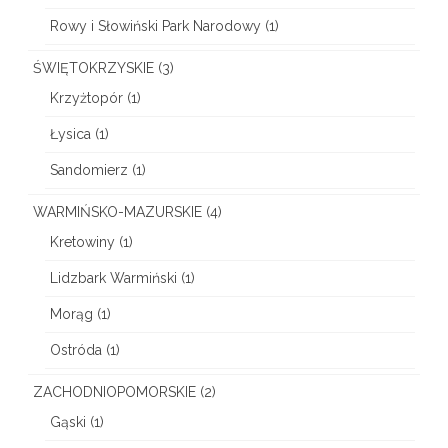
Rowy i Słowiński Park Narodowy
(1)
ŚWIĘTOKRZYSKIE
(3)
Krzyżtopór
(1)
Łysica
(1)
Sandomierz
(1)
WARMIŃSKO-MAZURSKIE
(4)
Kretowiny
(1)
Lidzbark Warmiński
(1)
Morąg
(1)
Ostróda
(1)
ZACHODNIOPOMORSKIE
(2)
Gąski
(1)