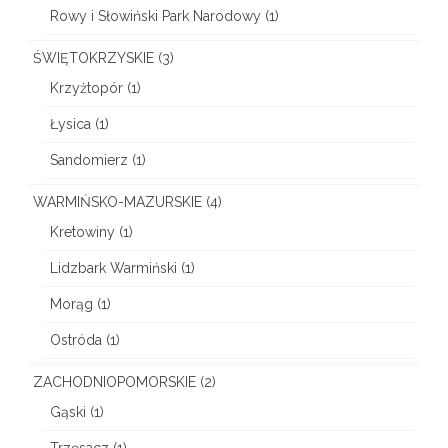
Rowy i Słowiński Park Narodowy
(1)
ŚWIĘTOKRZYSKIE
(3)
Krzyżtopór
(1)
Łysica
(1)
Sandomierz
(1)
WARMIŃSKO-MAZURSKIE
(4)
Kretowiny
(1)
Lidzbark Warmiński
(1)
Morąg
(1)
Ostróda
(1)
ZACHODNIOPOMORSKIE
(2)
Gąski
(1)
Trzęsacz
(1)