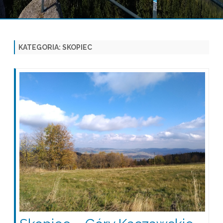
Skip
to
content
KATEGORIA:
SKOPIEC