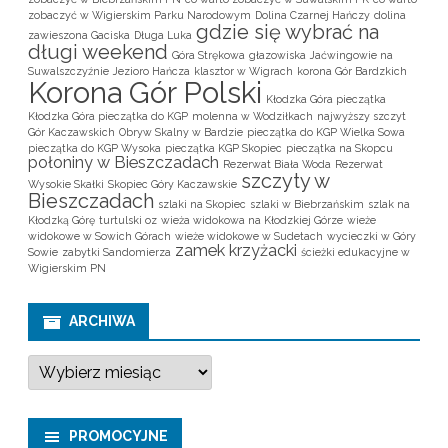
zobaczyć w Wigierskim Parku Narodowym
Dolina Czarnej Hańczy
dolina
gdzie się wybrać na
zawieszona Gaciska
Długa Luka
długi weekend
Góra Strękowa
głazowiska
Jaćwingowie na
Suwalszczyźnie
Jezioro Hańcza
klasztor w Wigrach
korona Gór Bardzkich
Korona Gór Polski
Kłodzka Góra pieczątka
Kłodzka Góra pieczątka do KGP
molenna w Wodziłkach
najwyższy szczyt
Gór Kaczawskich
Obryw Skalny w Bardzie
pieczątka do KGP Wielka Sowa
pieczątka do KGP Wysoka
pieczątka KGP Skopiec
pieczątka na Skopcu
połoniny w Bieszczadach
Rezerwat Biała Woda
Rezerwat
szczyty w
Wysokie Skałki
Skopiec Góry Kaczawskie
Bieszczadach
szlaki na Skopiec
szlaki w Biebrzańskim
szlak na
Kłodzką Górę
turtulski oz
wieża widokowa na Kłodzkiej Górze
wieże
widokowe w Sowich Górach
wieże widokowe w Sudetach
wycieczki w Góry
zamek krzyżacki
Sowie
zabytki Sandomierza
ścieżki edukacyjne w
Wigierskim PN
ARCHIWA
A
r
c
h
i
PROMOCYJNE
w