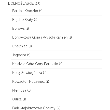
r
DOLNOŚLĄSKIE
(25)
Bardo i Kłodzko
(1)
y
Błędne Skały
(1)
K
a
Borowa
(1)
c
Borówkowa Góra i Wysoki Kamień
(1)
z
Chełmiec
(1)
a
Jagodna
(1)
w
Kłodzka Góra Góry Bardzkie
(1)
s
Kolej Sowiogórska
(1)
k
Kowadło i Rudawiec
(1)
i
Niemcza
(1)
e
Orlica
(1)
Park Krajobrazowy Chełmy
(2)