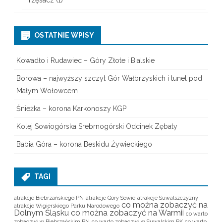
OSTATNIE WPISY
Kowadło i Rudawiec – Góry Złote i Bialskie
Borowa – najwyższy szczyt Gór Wałbrzyskich i tunel pod
Małym Wołowcem
Śnieżka – korona Karkonoszy KGP
Kolej Sowiogórska Srebrnogórski Odcinek Zębaty
Babia Góra – korona Beskidu Żywieckiego
TAGI
atrakcje Biebrzańskiego PN
atrakcje Góry Sowie
atrakcje Suwalszczyzny
co można zobaczyć na
atrakcje Wigierskiego Parku Narodowego
Dolnym Śląsku
co można zobaczyć na Warmii
co warto
zobaczyć w Biebrzańskim PN
co warto zobaczyć w Suwalskim PK
co warto