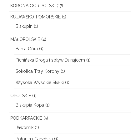
KORONA GÓR POLSKI
(17)
KUJAWSKO-POMORSKIE
(1)
Biskupin
(1)
MAŁOPOLSKIE
(4)
Babia Góra
(1)
Pienińska Droga i spływ Dunajcem
(1)
Sokolica Trzy Korony
(1)
Wysoka Wysokie Skałki
(1)
OPOLSKIE
(1)
Biskupia Kopa
(1)
PODKARPACKIE
(5)
Jawornik
(1)
Połonina Caryńska
(1)