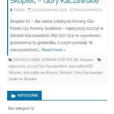
Skopiec – Góry Kaczawskie
Magda
24 października 2018
Brak komentarzy
d
o
Skopiec to – dla celów zdobycia Korony Gór
S
Polski czy Korony Sudetów – najwyższy szczyt w
Górach Kaczawskich. Ma 720-724 m. wysokości
k
(postawmy tu gwiazdkę, o czym poniżej). W
o
rzeczywistości,…
Read more »
p
DOLNOŚLĄSKIE
,
KORONA GÓR POLSKI
,
Skopiec
i
najwyższy szczyt Gór Kaczawskich
,
pieczątka KGP
e
Skopiec
,
pieczątka na Skopcu
,
Skopiec Góry Kaczawskie
,
szlaki na Skopiec
c
–
KATEGORIE
G
ó
Bez kategorii
(1)