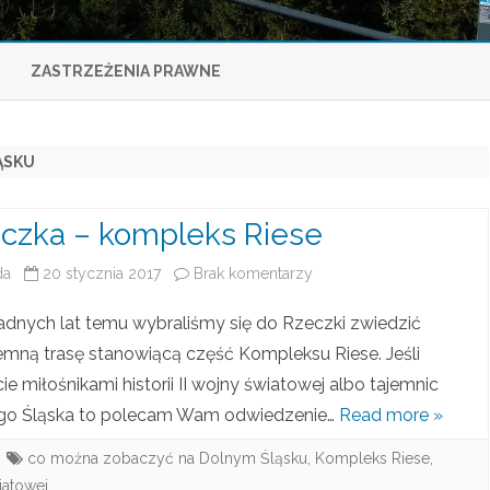
Skip
to
ZASTRZEŻENIA PRAWNE
content
ĄSKU
czka – kompleks Riese
da
20 stycznia 2017
Brak komentarzy
d
o
ładnych lat temu wybraliśmy się do Rzeczki zwiedzić
R
mną trasę stanowiącą część Kompleksu Riese. Jeśli
cie miłośnikami historii II wojny światowej albo tajemnic
z
go Śląska to polecam Wam odwiedzenie…
Read more »
e
co można zobaczyć na Dolnym Śląsku
,
Kompleks Riese
,
c
iatowej