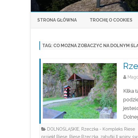
STRONA GŁÓWNA
TROCHĘ O COOKIES
TAG:
CO MOŻNA ZOBACZYĆ NA DOLNYM ŚL
Rze
Mag
Kilka 
podzie
jesteś
Dolne
DOLNOŚLĄSKIE
,
Rzeczka - Kompleks Riese
projekt Riese
,
Riese Rzeczka
,
zabytki II wojny św