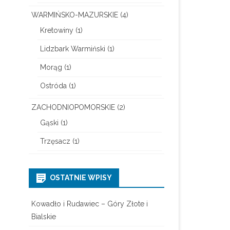
WARMIŃSKO-MAZURSKIE
(4)
Kretowiny
(1)
Lidzbark Warmiński
(1)
Morąg
(1)
Ostróda
(1)
ZACHODNIOPOMORSKIE
(2)
Gąski
(1)
Trzęsacz
(1)
OSTATNIE WPISY
Kowadło i Rudawiec – Góry Złote i
Bialskie