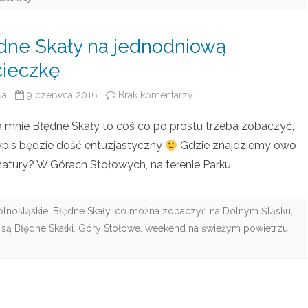
z
k
dne Skały na jednodniową
a
ieczkę
–
da
9 czerwca 2016
Brak komentarzy
d
k
o
a mnie Błędne Skały to coś co po prostu trzeba zobaczyć,
o
B
pis będzie dość entuzjastyczny
Gdzie znajdziemy owo
m
atury? W Górach Stołowych, na terenie Parku
ł
p
ę
l
olnośląskie
,
Błędne Skały
,
co można zobaczyć na Dolnym Śląsku
,
d
e
 są Błędne Skałki
,
Góry Stołowe
,
weekend na świeżym powietrzu
,
n
k
e
s
S
R