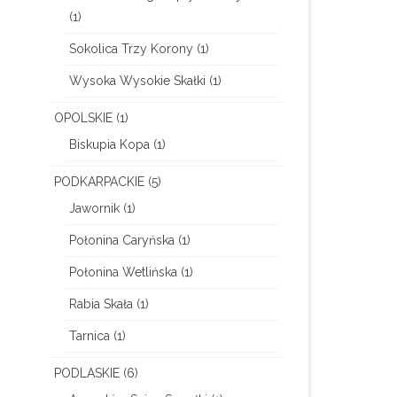
(1)
Sokolica Trzy Korony
(1)
Wysoka Wysokie Skałki
(1)
OPOLSKIE
(1)
Biskupia Kopa
(1)
PODKARPACKIE
(5)
Jawornik
(1)
Połonina Caryńska
(1)
Połonina Wetlińska
(1)
Rabia Skała
(1)
Tarnica
(1)
PODLASKIE
(6)