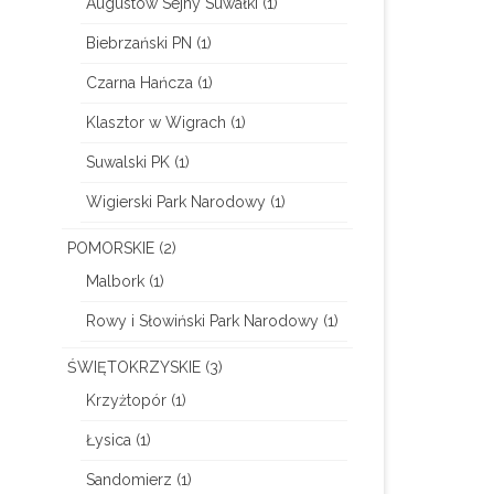
Augustów Sejny Suwałki
(1)
Biebrzański PN
(1)
Czarna Hańcza
(1)
Klasztor w Wigrach
(1)
Suwalski PK
(1)
Wigierski Park Narodowy
(1)
POMORSKIE
(2)
Malbork
(1)
Rowy i Słowiński Park Narodowy
(1)
ŚWIĘTOKRZYSKIE
(3)
Krzyżtopór
(1)
Łysica
(1)
Sandomierz
(1)