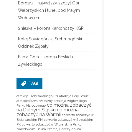
Borowa – najwyższy szczyt Gór
Wałbrzyskich i tunel pod Małym
Wołowcem
Śnieżka – korona Karkonoszy KGP
Kolej Sowiogórska Srebrnogórski
Odcinek Zębaty
Babia Góra – korona Beskidu
Żywieckiego
TAGI
atrakcje Biebrzańskiego PN
atrakcje Góry Sowie
atrakcje Suwalszczyzny
atrakcje Wigierskiego
co można zobaczyć
Parku Narodowego
na Dolnym Śląsku
co można
zobaczyć na Warmii
co warto zobaczyć w
Biebrzańskim PN
co warto zobaczyć w Suwalskim
PK
co warto zobaczyć w Wigierskim Parku
Narodowym
Dolina Czarnej Hańczy
dolina