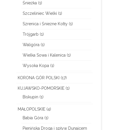
Śnieżka
(1)
Szczeliniec Wielki
(1)
Szrenica i Śnieżne Kotły
(1)
Trójgarb
(1)
Waligóra
(1)
Wielka Sowa i Kalenica
(1)
Wysoka Kopa
(1)
KORONA GÓR POLSKI
(17)
KUJAWSKO-POMORSKIE
(1)
Biskupin
(1)
MAŁOPOLSKIE
(4)
Babia Góra
(1)
Pienińska Droga i spływ Dunajcem