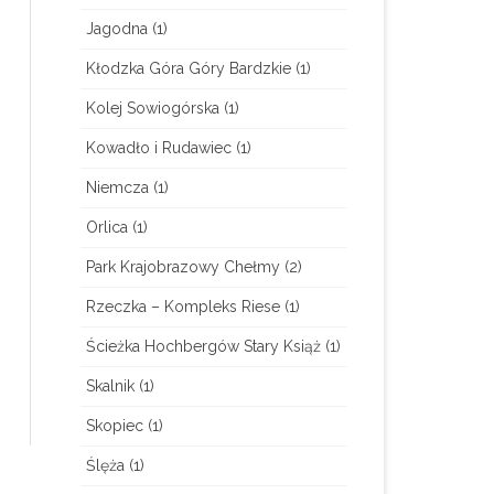
Jagodna
(1)
Kłodzka Góra Góry Bardzkie
(1)
Kolej Sowiogórska
(1)
Kowadło i Rudawiec
(1)
Niemcza
(1)
Orlica
(1)
Park Krajobrazowy Chełmy
(2)
Rzeczka – Kompleks Riese
(1)
Ścieżka Hochbergów Stary Książ
(1)
Skalnik
(1)
Skopiec
(1)
Ślęża
(1)