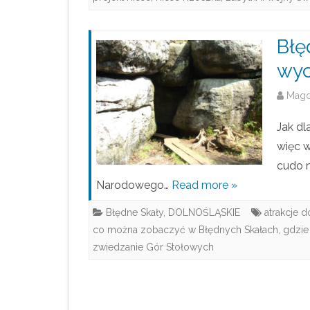
Błę
wyc
Mag
Jak dl
więc w
cudo n
Narodowego…
Read more »
Błędne Skały
,
DOLNOŚLĄSKIE
atrakcje d
co można zobaczyć w Błędnych Skałach
,
gdzie
zwiedzanie Gór Stołowych