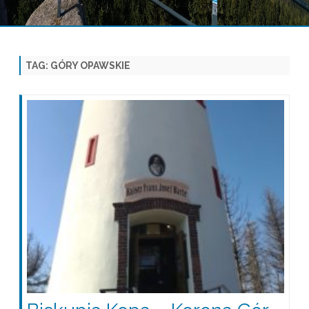
Skip
to
content
TAG:
GÓRY OPAWSKIE