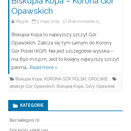
Biskupia Kopa – Korona Gór
Opawskich
Magda
9 maja 2019
Brak komentarzy
d
o
Biskupia Kopa to najwyższy szczyt Gór
B
Opawskich. Zalicza się tym samym do Korony
Gór Polski (KGP). Nie jest szczególnie wysoka –
i
ma 890 m.n.p.m. Jest to kolejny najwyższy szczyt
s
pasma…
Read more »
k
Biskupia Kopa
,
KORONA GÓR POLSKI
,
OPOLSKIE
u
atrakcje Gór Opawskich
,
Biskupia Kopa
,
Góry Opawskie
p
i
KATEGORIE
a
Bez kategorii
(1)
K
DOLNOŚLĄSKIE
(25)