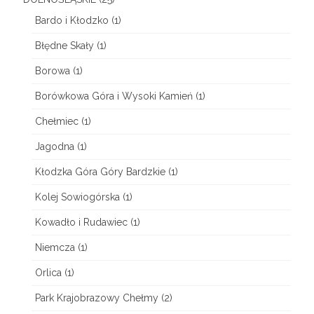
o
Bardo i Kłodzko
(1)
p
Błędne Skały
(1)
a
Borowa
(1)
–
Borówkowa Góra i Wysoki Kamień
(1)
K
Chełmiec
(1)
o
Jagodna
(1)
r
Kłodzka Góra Góry Bardzkie
(1)
o
Kolej Sowiogórska
(1)
n
Kowadło i Rudawiec
(1)
a
Niemcza
(1)
G
Orlica
(1)
ó
Park Krajobrazowy Chełmy
(2)
r