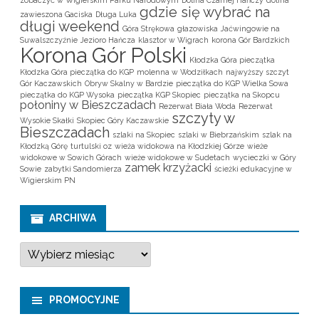
gdzie się wybrać na
zawieszona Gaciska
Długa Luka
długi weekend
Góra Strękowa
głazowiska
Jaćwingowie na
Suwalszczyźnie
Jezioro Hańcza
klasztor w Wigrach
korona Gór Bardzkich
Korona Gór Polski
Kłodzka Góra pieczątka
Kłodzka Góra pieczątka do KGP
molenna w Wodziłkach
najwyższy szczyt
Gór Kaczawskich
Obryw Skalny w Bardzie
pieczątka do KGP Wielka Sowa
pieczątka do KGP Wysoka
pieczątka KGP Skopiec
pieczątka na Skopcu
połoniny w Bieszczadach
Rezerwat Biała Woda
Rezerwat
szczyty w
Wysokie Skałki
Skopiec Góry Kaczawskie
Bieszczadach
szlaki na Skopiec
szlaki w Biebrzańskim
szlak na
Kłodzką Górę
turtulski oz
wieża widokowa na Kłodzkiej Górze
wieże
widokowe w Sowich Górach
wieże widokowe w Sudetach
wycieczki w Góry
zamek krzyżacki
Sowie
zabytki Sandomierza
ścieżki edukacyjne w
Wigierskim PN
ARCHIWA
A
r
c
h
i
PROMOCYJNE
w
a