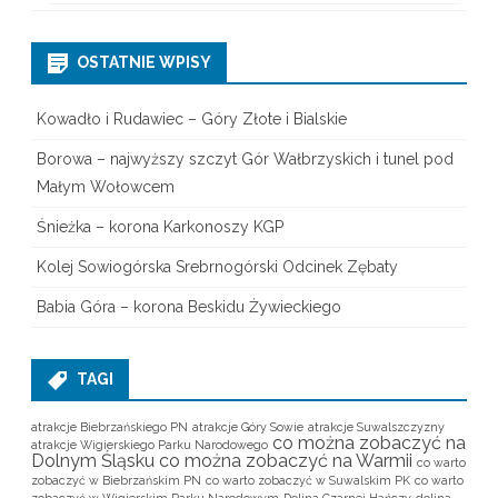
OSTATNIE WPISY
Kowadło i Rudawiec – Góry Złote i Bialskie
Borowa – najwyższy szczyt Gór Wałbrzyskich i tunel pod
Małym Wołowcem
Śnieżka – korona Karkonoszy KGP
Kolej Sowiogórska Srebrnogórski Odcinek Zębaty
Babia Góra – korona Beskidu Żywieckiego
TAGI
atrakcje Biebrzańskiego PN
atrakcje Góry Sowie
atrakcje Suwalszczyzny
co można zobaczyć na
atrakcje Wigierskiego Parku Narodowego
Dolnym Śląsku
co można zobaczyć na Warmii
co warto
zobaczyć w Biebrzańskim PN
co warto zobaczyć w Suwalskim PK
co warto
zobaczyć w Wigierskim Parku Narodowym
Dolina Czarnej Hańczy
dolina