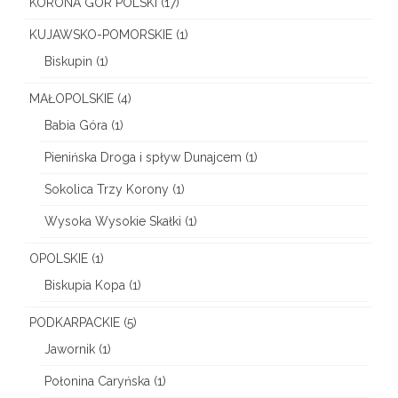
KORONA GÓR POLSKI
(17)
KUJAWSKO-POMORSKIE
(1)
Biskupin
(1)
MAŁOPOLSKIE
(4)
Babia Góra
(1)
Pienińska Droga i spływ Dunajcem
(1)
Sokolica Trzy Korony
(1)
Wysoka Wysokie Skałki
(1)
OPOLSKIE
(1)
Biskupia Kopa
(1)
PODKARPACKIE
(5)
Jawornik
(1)
Połonina Caryńska
(1)