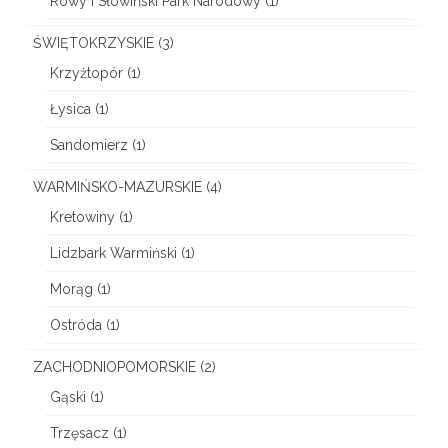
Rowy i Słowiński Park Narodowy
(1)
ŚWIĘTOKRZYSKIE
(3)
Krzyżtopór
(1)
Łysica
(1)
Sandomierz
(1)
WARMIŃSKO-MAZURSKIE
(4)
Kretowiny
(1)
Lidzbark Warmiński
(1)
Morąg
(1)
Ostróda
(1)
ZACHODNIOPOMORSKIE
(2)
Gąski
(1)
Trzęsacz
(1)