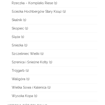
Rzeczka – Kompleks Riese
(1)
O
Ścieżka Hochbergów Stary Książ
(1)
p
Skalnik
(1)
a
Skopiec
(1)
w
Ślęża
(1)
s
k
Śnieżka
(1)
i
Szczeliniec Wielki
(1)
c
Szrenica i Śnieżne Kotły
(1)
h
Trójgarb
(1)
Waligóra
(1)
Wielka Sowa i Kalenica
(1)
Wysoka Kopa
(1)