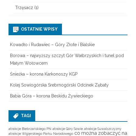
Trzęsacz
(1)
OSTATNIE WPISY
Kowadło i Rudawiec – Góry Złote i Bialskie
Borowa – najwyższy szczyt Gór Wałbrzyskich i tunel pod
Małym Wołowcem
Śnieżka – korona Karkonoszy KGP
Kolej Sowiogórska Srebrnogórski Odcinek Zębaty
Babia Góra – korona Beskidu Żywieckiego
TAGI
atrakcje Biebrzańskiego PN
atrakcje Góry Sowie
atrakcje Suwalszczyzny
co można zobaczyć na
atrakcje Wigierskiego Parku Narodowego