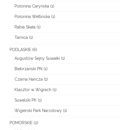
Połonina Caryńska
(1)
Połonina Wetlińska
(1)
Rabia Skała
(1)
Tarnica
(1)
PODLASKIE
(6)
Augustów Sejny Suwałki
(1)
Biebrzański PN
(1)
Czarna Hańcza
(1)
Klasztor w Wigrach
(1)
Suwalski PK
(1)
Wigierski Park Narodowy
(1)
POMORSKIE
(2)