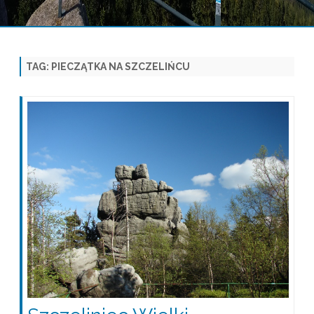
Skip
to
content
TAG:
PIECZĄTKA NA SZCZELIŃCU