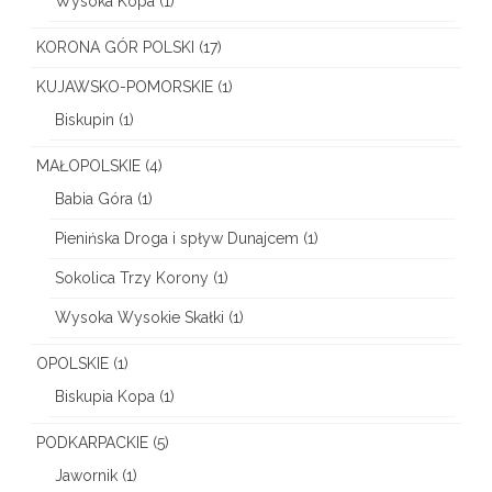
Wysoka Kopa
(1)
KORONA GÓR POLSKI
(17)
KUJAWSKO-POMORSKIE
(1)
Biskupin
(1)
MAŁOPOLSKIE
(4)
Babia Góra
(1)
Pienińska Droga i spływ Dunajcem
(1)
Sokolica Trzy Korony
(1)
Wysoka Wysokie Skałki
(1)
OPOLSKIE
(1)
Biskupia Kopa
(1)
PODKARPACKIE
(5)
Jawornik
(1)