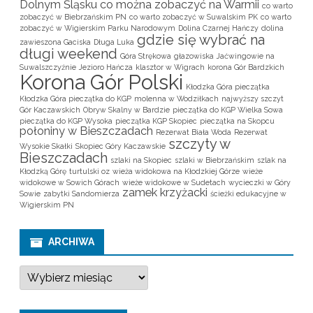
Dolnym Śląsku
co można zobaczyć na Warmii
co warto
zobaczyć w Biebrzańskim PN
co warto zobaczyć w Suwalskim PK
co warto
zobaczyć w Wigierskim Parku Narodowym
Dolina Czarnej Hańczy
dolina
gdzie się wybrać na
zawieszona Gaciska
Długa Luka
długi weekend
Góra Strękowa
głazowiska
Jaćwingowie na
Suwalszczyźnie
Jezioro Hańcza
klasztor w Wigrach
korona Gór Bardzkich
Korona Gór Polski
Kłodzka Góra pieczątka
Kłodzka Góra pieczątka do KGP
molenna w Wodziłkach
najwyższy szczyt
Gór Kaczawskich
Obryw Skalny w Bardzie
pieczątka do KGP Wielka Sowa
pieczątka do KGP Wysoka
pieczątka KGP Skopiec
pieczątka na Skopcu
połoniny w Bieszczadach
Rezerwat Biała Woda
Rezerwat
szczyty w
Wysokie Skałki
Skopiec Góry Kaczawskie
Bieszczadach
szlaki na Skopiec
szlaki w Biebrzańskim
szlak na
Kłodzką Górę
turtulski oz
wieża widokowa na Kłodzkiej Górze
wieże
widokowe w Sowich Górach
wieże widokowe w Sudetach
wycieczki w Góry
zamek krzyżacki
Sowie
zabytki Sandomierza
ścieżki edukacyjne w
Wigierskim PN
ARCHIWA
A
r
c
h