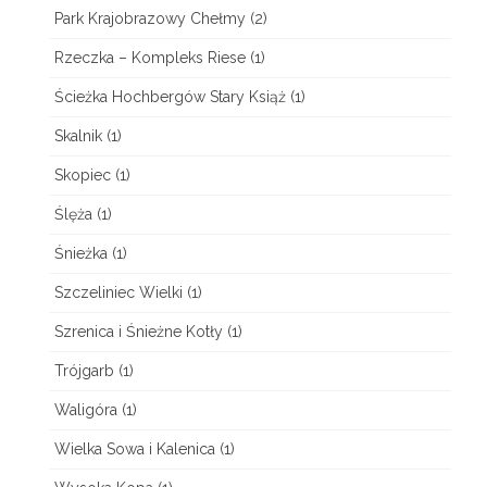
Park Krajobrazowy Chełmy
(2)
Rzeczka – Kompleks Riese
(1)
Ścieżka Hochbergów Stary Książ
(1)
Skalnik
(1)
Skopiec
(1)
Ślęża
(1)
Śnieżka
(1)
Szczeliniec Wielki
(1)
Szrenica i Śnieżne Kotły
(1)
Trójgarb
(1)
Waligóra
(1)
Wielka Sowa i Kalenica
(1)