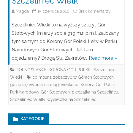
Szczeliniec Wielki
Magda
15 czerwca 2016
Brak komentarzy
d
o
Szczeliniec Wielki to najwyższy szczyt Gór
S
Stołowych (mierzy sobie 919 m.n.p.m.), zaliczany
tym samym do Korony Gór Polski. Leży w Parku
z
Narodowym Gór Stołowych. Jak tam
c
dojedziemy? Drogą Stu Zakrętów…
Read more »
z
DOLNOŚLĄSKIE
,
KORONA GÓR POLSKI
,
Szczeliniec
e
Wielki
co można zobaczyć w Górach Stołowych
,
l
gdzie się wybrać na długi weekend
,
Korona Gór Polski
,
Park Narodowy Gór Stołowych
,
pieczątka na Szczelińcu
,
i
Szczeliniec Wielki
,
wycieczka na Szczeliniec
n
i
KATEGORIE
e