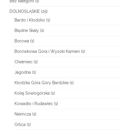
Bez kategorii
(1)
c
DOLNOŚLĄSKIE
(25)
W
Bardo i Kłodzko
(1)
i
Błędne Skały
(1)
e
Borowa
(1)
l
Borówkowa Góra i Wysoki Kamień
(1)
k
Chełmiec
(1)
i
Jagodna
(1)
Kłodzka Góra Góry Bardzkie
(1)
Kolej Sowiogórska
(1)
Kowadło i Rudawiec
(1)
Niemcza
(1)
Orlica
(1)