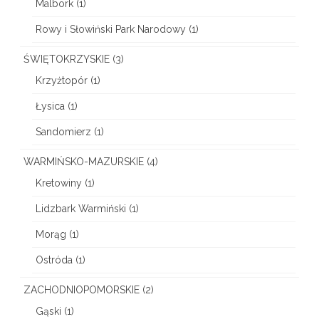
Malbork
(1)
Rowy i Słowiński Park Narodowy
(1)
ŚWIĘTOKRZYSKIE
(3)
Krzyżtopór
(1)
Łysica
(1)
Sandomierz
(1)
WARMIŃSKO-MAZURSKIE
(4)
Kretowiny
(1)
Lidzbark Warmiński
(1)
Morąg
(1)
Ostróda
(1)
ZACHODNIOPOMORSKIE
(2)
Gąski
(1)