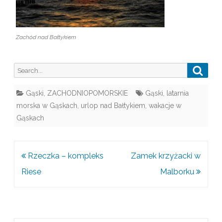
Zachód nad Bałtykiem
S
S
e
e
a
a
r
Gąski
,
ZACHODNIOPOMORSKIE
Gąski
,
latarnia
c
r
morska w Gąskach
,
urlop nad Bałtykiem
,
wakacje w
h
c
Gąskach
h
f
o
Nawigacja
Rzeczka – kompleks
Zamek krzyżacki w
r
wpisu
Riese
Malborku
: