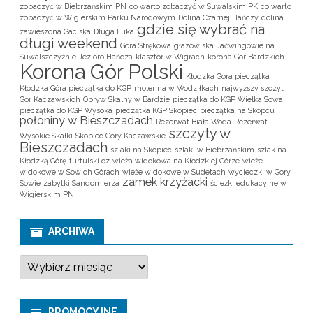
zobaczyć w Biebrzańskim PN
co warto zobaczyć w Suwalskim PK
co warto
zobaczyć w Wigierskim Parku Narodowym
Dolina Czarnej Hańczy
dolina
gdzie się wybrać na
zawieszona Gaciska
Długa Luka
długi weekend
Góra Strękowa
głazowiska
Jaćwingowie na
Suwalszczyźnie
Jezioro Hańcza
klasztor w Wigrach
korona Gór Bardzkich
Korona Gór Polski
Kłodzka Góra pieczątka
Kłodzka Góra pieczątka do KGP
molenna w Wodziłkach
najwyższy szczyt
Gór Kaczawskich
Obryw Skalny w Bardzie
pieczątka do KGP Wielka Sowa
pieczątka do KGP Wysoka
pieczątka KGP Skopiec
pieczątka na Skopcu
połoniny w Bieszczadach
Rezerwat Biała Woda
Rezerwat
szczyty w
Wysokie Skałki
Skopiec Góry Kaczawskie
Bieszczadach
szlaki na Skopiec
szlaki w Biebrzańskim
szlak na
Kłodzką Górę
turtulski oz
wieża widokowa na Kłodzkiej Górze
wieże
widokowe w Sowich Górach
wieże widokowe w Sudetach
wycieczki w Góry
zamek krzyżacki
Sowie
zabytki Sandomierza
ścieżki edukacyjne w
Wigierskim PN
ARCHIWA
A
r
c
h
i
PROMOCYJNE