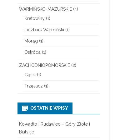
WARMIŃSKO-MAZURSKIE
(4)
Kretowiny
(1)
Lidzbark Warmiński
(1)
Morąg
(1)
Ostróda
(1)
ZACHODNIOPOMORSKIE
(2)
Gąski
(1)
Trzęsacz
(1)
OSTATNIE WPISY
Kowadło i Rudawiec – Góry Złote i
Bialskie