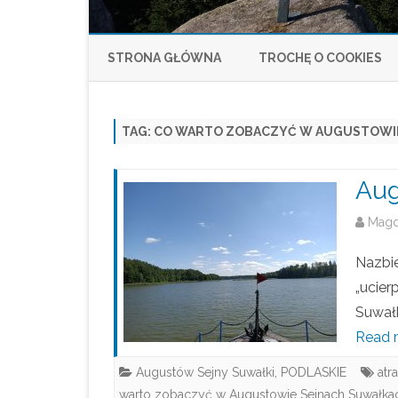
STRONA GŁÓWNA
TROCHĘ O COOKIES
TAG:
CO WARTO ZOBACZYĆ W AUGUSTOWI
Aug
Mag
Nazbie
„ucier
Suwałk
Read 
Augustów Sejny Suwałki
,
PODLASKIE
atr
warto zobaczyć w Augustowie Sejnach Suwałka