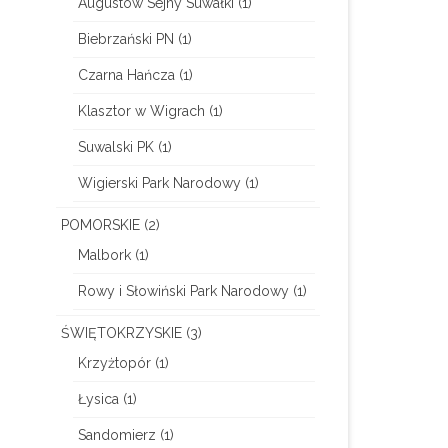
Augustów Sejny Suwałki
(1)
Biebrzański PN
(1)
Czarna Hańcza
(1)
Klasztor w Wigrach
(1)
Suwalski PK
(1)
Wigierski Park Narodowy
(1)
POMORSKIE
(2)
Malbork
(1)
Rowy i Słowiński Park Narodowy
(1)
ŚWIĘTOKRZYSKIE
(3)
Krzyżtopór
(1)
Łysica
(1)
Sandomierz
(1)