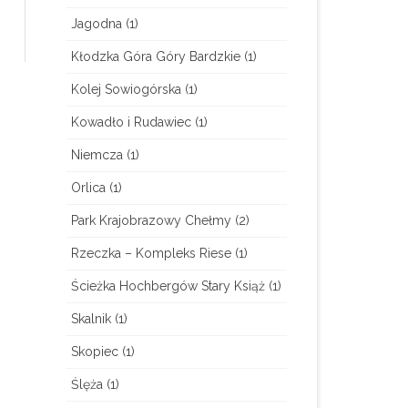
Jagodna
(1)
Kłodzka Góra Góry Bardzkie
(1)
Kolej Sowiogórska
(1)
Kowadło i Rudawiec
(1)
Niemcza
(1)
Orlica
(1)
Park Krajobrazowy Chełmy
(2)
Rzeczka – Kompleks Riese
(1)
Ścieżka Hochbergów Stary Książ
(1)
Skalnik
(1)
Skopiec
(1)
Ślęża
(1)