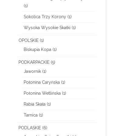
(1)
Sokolica Trzy Korony
(1)
Wysoka Wysokie Skałki
(1)
OPOLSKIE
(1)
Biskupia Kopa
(1)
PODKARPACKIE
(5)
Jawornik
(1)
Połonina Caryńska
(1)
Połonina Wetlińska
(1)
Rabia Skała
(1)
Tarnica
(1)
PODLASKIE
(6)