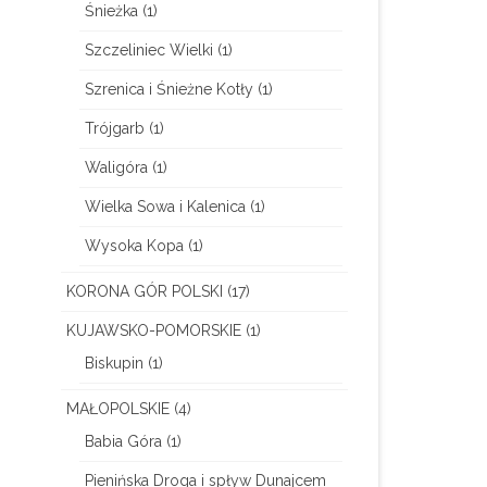
Śnieżka
(1)
Szczeliniec Wielki
(1)
Szrenica i Śnieżne Kotły
(1)
Trójgarb
(1)
Waligóra
(1)
Wielka Sowa i Kalenica
(1)
Wysoka Kopa
(1)
KORONA GÓR POLSKI
(17)
KUJAWSKO-POMORSKIE
(1)
Biskupin
(1)
MAŁOPOLSKIE
(4)
Babia Góra
(1)
Pienińska Droga i spływ Dunajcem