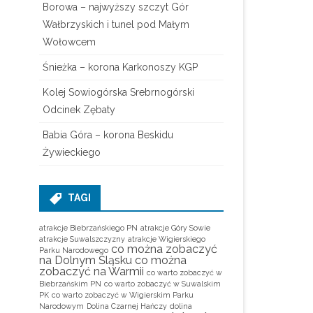
Borowa – najwyższy szczyt Gór
Wałbrzyskich i tunel pod Małym
Wołowcem
Śnieżka – korona Karkonoszy KGP
Kolej Sowiogórska Srebrnogórski
Odcinek Zębaty
Babia Góra – korona Beskidu
Żywieckiego
TAGI
atrakcje Biebrzańskiego PN
atrakcje Góry Sowie
atrakcje Suwalszczyzny
atrakcje Wigierskiego
co można zobaczyć
Parku Narodowego
na Dolnym Śląsku
co można
zobaczyć na Warmii
co warto zobaczyć w
Biebrzańskim PN
co warto zobaczyć w Suwalskim
PK
co warto zobaczyć w Wigierskim Parku
Narodowym
Dolina Czarnej Hańczy
dolina