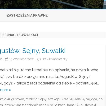
Skip
to
ZASTRZEŻENIA PRAWNE
content
E SEJNACH SUWAŁKACH
ustów, Sejny, Suwałki
da
15 czerwca 2021
Brak komentarzy
d
o
rało mi się trochę tematów do opisania, na czym trochę
A
pią” trzy bardzo przyjemne miasta: Augustów, Sejny i
i, gdyż – także z racji oddalenia od siebie – potraktuję je…
u
more »
g
akcje Augustowa
,
atrakcje Sejny
,
atrakcje Suwałki
,
Biała Synagoga
,
co
u
ch
,
dawny klasztor dominikanów w Sejnach
,
Kanał Augustowski
,