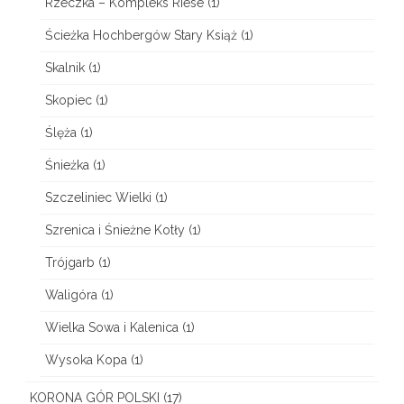
Rzeczka – Kompleks Riese
(1)
Ścieżka Hochbergów Stary Książ
(1)
Skalnik
(1)
Skopiec
(1)
Ślęża
(1)
Śnieżka
(1)
Szczeliniec Wielki
(1)
Szrenica i Śnieżne Kotły
(1)
Trójgarb
(1)
Waligóra
(1)
Wielka Sowa i Kalenica
(1)
Wysoka Kopa
(1)
KORONA GÓR POLSKI
(17)