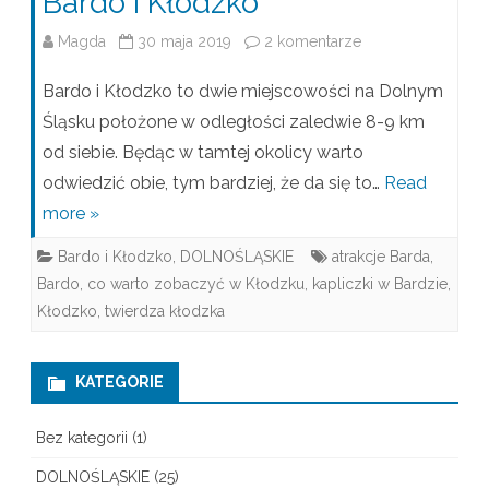
Bardo i Kłodzko
Magda
30 maja 2019
2 komentarze
d
o
Bardo i Kłodzko to dwie miejscowości na Dolnym
B
Śląsku położone w odległości zaledwie 8-9 km
od siebie. Będąc w tamtej okolicy warto
a
odwiedzić obie, tym bardziej, że da się to…
Read
r
more »
d
Bardo i Kłodzko
,
DOLNOŚLĄSKIE
atrakcje Barda
,
o
Bardo
,
co warto zobaczyć w Kłodzku
,
kapliczki w Bardzie
,
i
Kłodzko
,
twierdza kłodzka
K
KATEGORIE
ł
o
Bez kategorii
(1)
d
DOLNOŚLĄSKIE
(25)