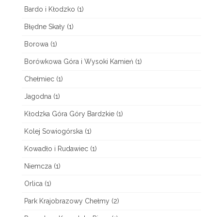
z
Bardo i Kłodzko
(1)
k
Błędne Skały
(1)
o
Borowa
(1)
Borówkowa Góra i Wysoki Kamień
(1)
Chełmiec
(1)
Jagodna
(1)
Kłodzka Góra Góry Bardzkie
(1)
Kolej Sowiogórska
(1)
Kowadło i Rudawiec
(1)
Niemcza
(1)
Orlica
(1)
Park Krajobrazowy Chełmy
(2)