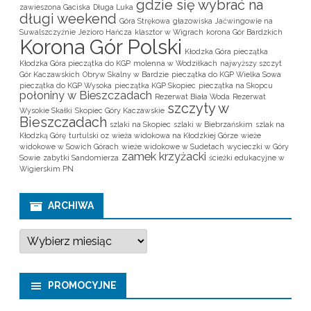
gdzie się wybrać na
zawieszona Gaciska
Długa Luka
długi weekend
Góra Strękowa
głazowiska
Jaćwingowie na
Suwalszczyźnie
Jezioro Hańcza
klasztor w Wigrach
korona Gór Bardzkich
Korona Gór Polski
Kłodzka Góra pieczątka
Kłodzka Góra pieczątka do KGP
molenna w Wodziłkach
najwyższy szczyt
Gór Kaczawskich
Obryw Skalny w Bardzie
pieczątka do KGP Wielka Sowa
pieczątka do KGP Wysoka
pieczątka KGP Skopiec
pieczątka na Skopcu
połoniny w Bieszczadach
Rezerwat Biała Woda
Rezerwat
szczyty w
Wysokie Skałki
Skopiec Góry Kaczawskie
Bieszczadach
szlaki na Skopiec
szlaki w Biebrzańskim
szlak na
Kłodzką Górę
turtulski oz
wieża widokowa na Kłodzkiej Górze
wieże
widokowe w Sowich Górach
wieże widokowe w Sudetach
wycieczki w Góry
zamek krzyżacki
Sowie
zabytki Sandomierza
ścieżki edukacyjne w
Wigierskim PN
ARCHIWA
A
r
c
h
i
PROMOCYJNE
w
a