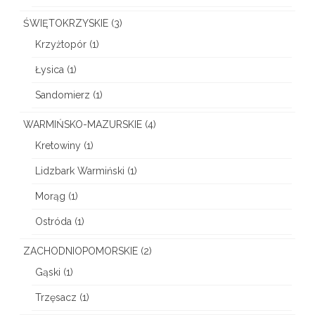
ŚWIĘTOKRZYSKIE
(3)
Krzyżtopór
(1)
Łysica
(1)
Sandomierz
(1)
WARMIŃSKO-MAZURSKIE
(4)
Kretowiny
(1)
Lidzbark Warmiński
(1)
Morąg
(1)
Ostróda
(1)
ZACHODNIOPOMORSKIE
(2)
Gąski
(1)
Trzęsacz
(1)