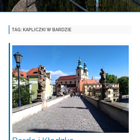
Skip
to
content
TAG:
KAPLICZKI W BARDZIE