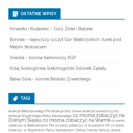
OSTATNIE WPISY
Kowadło i Rudawiec – Góry Złote i Bialskie
Borowa – najwyższy szczyt Gór Wałbrzyskich i tunel pod
Małym Wołowcem
Śnieżka – korona Karkonoszy KGP
Kolej Sowiogórska Srebrnogórski Odcinek Zębaty
Babia Góra – korona Beskidu Żywieckiego
TAGI
atrakcje Biebrzańskiego PN
atrakcje Góry Sowie
atrakcje Suwalszczyzny
co można zobaczyć na
atrakcje Wigierskiego Parku Narodowego
Dolnym Śląsku
co można zobaczyć na Warmii
co warto
zobaczyć w Biebrzańskim PN
co warto zobaczyć w Suwalskim PK
co warto
zobaczyć w Wigierskim Parku Narodowym
Dolina Czarnej Hańczy
dolina