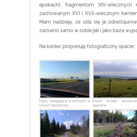
epokach), fragmentom XIV-wiecznych
zachowanym XVI i XVII-wiecznym kamien
Mam nadzieję, że uda się je odrestaur
zarówno samo w sobie jak i jako baza wyp
Na koniec proponuję fotograficzny spacer:
Mgły zalegające w dolinach w
Owce przed schronis
Górach Bardzkich
Jagodna