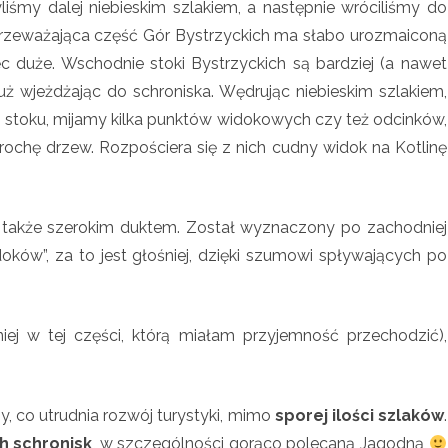
iśmy dalej niebieskim szlakiem, a następnie wróciliśmy do
o
 przeważająca część Gór Bystrzyckich ma słabo urozmaiconą
ęc duże. Wschodnie stoki Bystrzyckich są bardziej (a nawet
d
ż wjeżdżając do schroniska. Wędrując niebieskim szlakiem,
n
stoku, mijamy kilka punktów widokowych czy też odcinków,
a
rochę drzew. Rozpościera się z nich cudny widok na Kotlinę
, także szerokim duktem. Został wyznaczony po zachodniej
oków”, za to jest głośniej, dzięki szumowi spływających po
iej w tej części, którą miałam przyjemność przechodzić),
y, co utrudnia rozwój turystyki, mimo
sporej ilości szlaków
.
ch schronisk
, w szczególności gorąco polecaną Jagodną