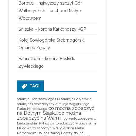
Borowa – najwyższy szczyt Gór
Wałbrzyskich i tunel pod Małym
Wołowcem
Śnieżka – korona Karkonoszy KGP
Kolej Sowiogórska Srebrnogórski
Odcinek Zębaty
Babia Góra – korona Beskidu
Żywieckiego
TAGI
atrakcje Biebrzańskiego PN
atrakcje Góry Sowie
atrakcje Suwalszczyzny
atrakcje Wigierskiego
co można zobaczyć
Parku Narodowego
na Dolnym Śląsku
co można
zobaczyć na Warmii
co warto zobaczyć w
Biebrzańskim PN
co warto zobaczyć w Suwalskim
PK
co warto zobaczyć w Wigierskim Parku
Narodowym
Dolina Czarnej Hańczy
dolina