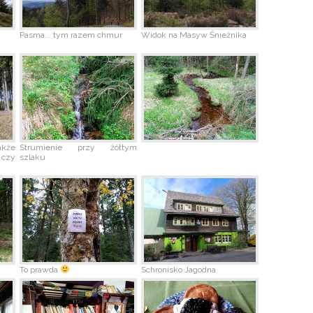
Pasma... tym razem chmur
Widok na Masyw Śnieżnika
akże
Strumienie przy żółtym
 czy
szlaku
To prawda
Schronisko Jagodna