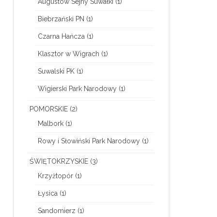
Augustów Sejny Suwałki
(1)
Biebrzański PN
(1)
Czarna Hańcza
(1)
Klasztor w Wigrach
(1)
Suwalski PK
(1)
Wigierski Park Narodowy
(1)
POMORSKIE
(2)
Malbork
(1)
Rowy i Słowiński Park Narodowy
(1)
ŚWIĘTOKRZYSKIE
(3)
Krzyżtopór
(1)
Łysica
(1)
Sandomierz
(1)