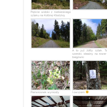
Piękne widoki z niebieskiego
szlaku na Kotlinę Kłodzką
A to już żółty szlak. T
szeroki, idealny na rower
biegówki
Pierwiosnek wyniosły
I owszem