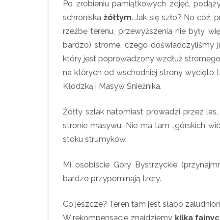
Po zrobieniu pamiątkowych zdjęć, podążyl
schroniska
żółtym
. Jak się szło? No cóż,
rzeźbę terenu, przewyższenia nie były wi
bardzo) strome, czego doświadczyliśmy ju
który jest poprowadzony wzdłuż stromego 
na których od wschodniej strony wycięto t
Kłodzką i Masyw Śnieżnika.
Żółty szlak natomiast prowadzi przez las
stronie masywu. Nie ma tam „górskich wid
stoku strumyków.
Mi osobiście Góry Bystrzyckie (przynajmn
bardzo przypominają Izery.
Co jeszcze? Teren tam jest słabo zaludnion
W rekompensacie znajdziemy
kilka fajny