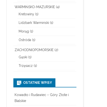
WARMIŃSKO-MAZURSKIE
(4)
Kretowiny
(1)
Lidzbark Warmiński
(1)
Morąg
(1)
Ostróda
(1)
ZACHODNIOPOMORSKIE
(2)
Gąski
(1)
Trzęsacz
(1)
OSTATNIE WPISY
Kowadło i Rudawiec – Góry Złote i
Bialskie