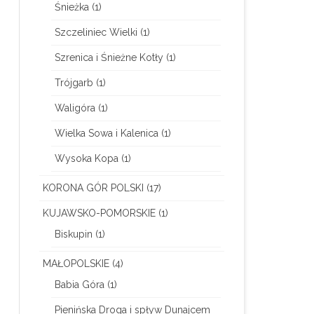
Śnieżka
(1)
Szczeliniec Wielki
(1)
Szrenica i Śnieżne Kotły
(1)
Trójgarb
(1)
Waligóra
(1)
Wielka Sowa i Kalenica
(1)
Wysoka Kopa
(1)
KORONA GÓR POLSKI
(17)
KUJAWSKO-POMORSKIE
(1)
Biskupin
(1)
MAŁOPOLSKIE
(4)
Babia Góra
(1)
Pienińska Droga i spływ Dunajcem