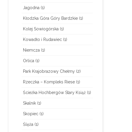
Jagodna
(1)
Kłodzka Góra Góry Bardzkie
(1)
Kolej Sowiogórska
(1)
Kowadło i Rudawiec
(1)
Niemcza
(1)
Orlica
(1)
Park Krajobrazowy Chełmy
(2)
Rzeczka – Kompleks Riese
(1)
Ścieżka Hochbergów Stary Książ
(1)
Skalnik
(1)
Skopiec
(1)
Ślęża
(1)