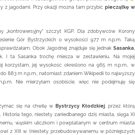
y z jagodami. Przy okazji można tam przybić
pieczątkę w
ny „kontrowersyjny” szczyt KGP. Dla zdobywców Korony
iesienie Gór Bystrzyckich o wysokości 977 m n.p.m. Taką
 sprawdzałam. Obok Jagodnej znajduje się jednak
Sasanka
,
ak. I ta Sasanka trochę miesza w zestawieniu. Na mojej
ej korzystam, jej wysokość określono na 965 m n.p.m., w
 do 883 m n.p.m., natomiast zdaniem Wikipedii to najwyższy
p.m. Nie mierzyłam osobiście, więc nie podejmuję się
rzymać się na chwilę w
Bystrzycy Kłodzkiej
, przez którą
Historia tego, niestety zaniedbanego dziś miasta, sięga XI
ycznemu, wąskim uliczkom i powplatanym w centrum miasta
owi z XIII w. (niestety przebudowywanemu w późniejszych