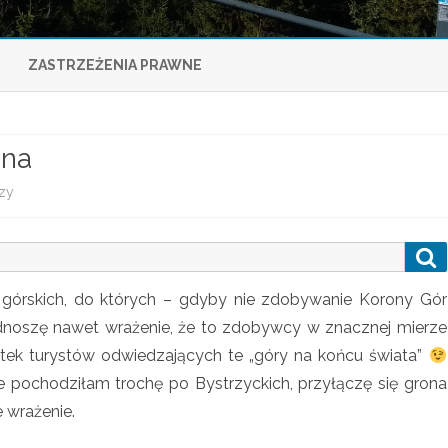
Skip
to
ZASTRZEŻENIA PRAWNE
content
dna
zy
d
o
S
G
e
a
ó
górskich, do których – gdyby nie zdobywanie Korony Gór
r
c
Odnoszę nawet wrażenie, że to zdobywcy w znacznej mierze
r
h
etek turystów odwiedzających te „góry na końcu świata”
y
 pochodziłam trochę po Bystrzyckich, przyłączę się grona
B
 wrażenie.
y