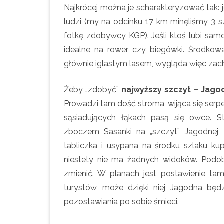
Najkrócej można je scharakteryzować tak: j
:
ludzi (my na odcinku 17 km minęliśmy 3 s
fotkę zdobywcy KGP). Jeśli ktoś lubi sam
idealne na rower czy biegówki. Środkowa
głównie iglastym lasem, wygląda więc zach
Żeby „zdobyć”
najwyższy szczyt – Jago
Prowadzi tam dość stroma, wijąca się serpe
sąsiadujących łąkach pasą się owce. 
zboczem Sasanki na „szczyt” Jagodnej,
tabliczka i usypana na środku szlaku ku
niestety nie ma żadnych widoków. Podo
zmienić. W planach jest postawienie ta
turystów, może dzięki niej Jagodna będ
pozostawiania po sobie śmieci.