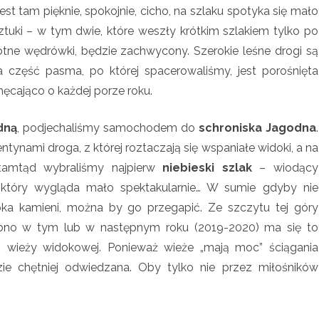
est tam pięknie, spokojnie, cicho, na szlaku spotyka się mało
s
ztuki – w tym dwie, które weszły krótkim szlakiem tylko po
t
otne wędrówki, będzie zachwycony. Szerokie leśne drogi są
r
 część pasma, po której spacerowaliśmy, jest porośnięta
ęcająco o każdej porze roku.
z
y
dną
, podjechaliśmy samochodem do
schroniska Jagodna
.
c
ntynami droga, z której roztaczają się wspaniałe widoki, a na
Stamtąd wybraliśmy najpierw
k
niebieski szlak
– wiodący
 który wygląda mało spektakularnie… W sumie gdyby nie
i
pka kamieni, można by go przegapić. Ze szczytu tej góry
e
bno w tym lub w następnym roku (2019-2020) ma się to
–
m wieży widokowej. Ponieważ wieże „mają moc” ściągania
zie chętniej odwiedzana. Oby tylko nie przez miłośników
J
a
g