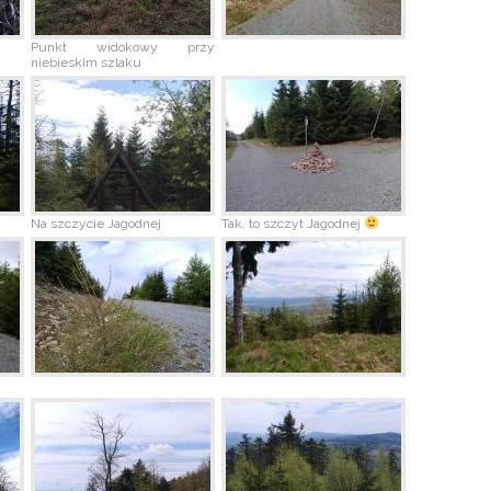
Punkt widokowy przy
niebieskim szlaku
Na szczycie Jagodnej
Tak, to szczyt Jagodnej