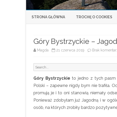
STRONA GŁÓWNA
TROCHĘ O COOKIES
Góry Bystrzyckie – Jago
Magda
21 czerwca 2019
Brak komentar
S
e
Góry Bystrzyckie
to jedno z tych pasm 
a
r
Polski – zapewne nigdy bym nie trafiła. 
c
promują je i to oni stanowią niemały ods
h
Ponieważ zdobyłam już Jagodną i w ogóle
f
osób, na których zrobiły bardzo pozytywne
o
r