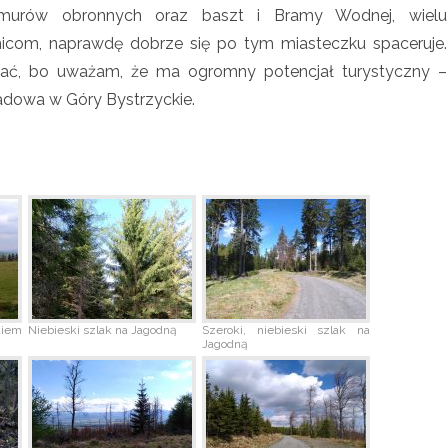
 murów obronnych oraz baszt i Bramy Wodnej, wielu
icom, naprawdę dobrze się po tym miasteczku spaceruje.
ować, bo uważam, że ma ogromny potencjał turystyczny –
adowa w Góry Bystrzyckie.
kiem
Niebieski szlak na Jagodną
Szeroki, niebieski szlak na
Jagodną